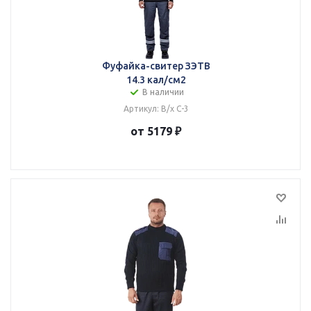
Фуфайка-свитер ЗЭТВ
14.3 кал/см2
В наличии
Артикул: В/х С-3
от 5179 ₽