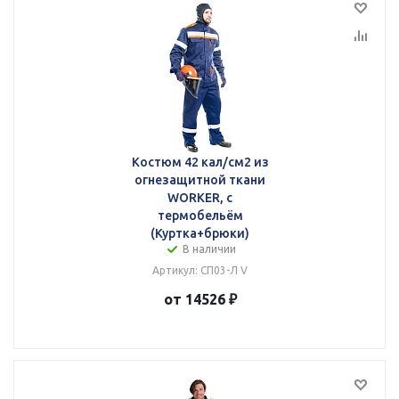
Костюм 42 кал/см2 из
огнезащитной ткани
WORKER, с
термобельём
(Куртка+брюки)
В наличии
Артикул: СП03-Л V
от 14526 ₽