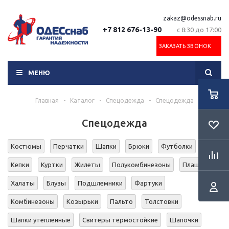
zakaz@odessnab.ru
+7 812 676-13-90
с 8:30 до 17:00
ЗАКАЗАТЬ ЗВОНОК
МЕНЮ
Главная
-
Каталог
-
Спецодежда
-
Спецодежда
Спецодежда
Костюмы
Перчатки
Шапки
Брюки
Футболки
Кепки
Куртки
Жилеты
Полукомбинезоны
Плащи
Халаты
Блузы
Подшлемники
Фартуки
Комбинезоны
Козырьки
Пальто
Толстовки
Шапки утепленные
Свитеры термостойкие
Шапочки