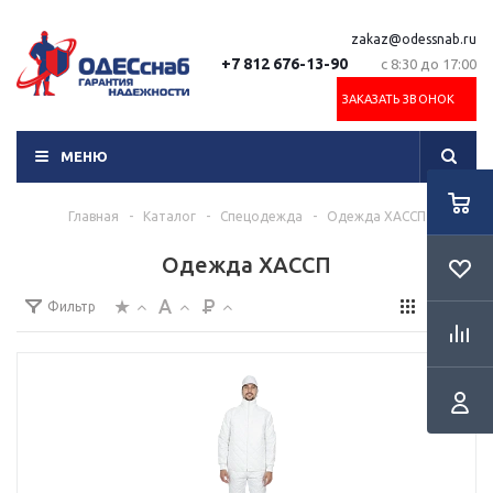
zakaz@odessnab.ru
+7 812 676-13-90
с 8:30 до 17:00
ЗАКАЗАТЬ ЗВОНОК
МЕНЮ
Главная
-
Каталог
-
Спецодежда
-
Одежда ХАССП
Одежда ХАССП
Фильтр