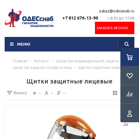
zakaz@odessnab.ru
+7 812 676-13-90
с 8:30 до 17:00
ЗАКАЗАТЬ ЗВОНОК
МЕНЮ
Главная
-
Каталог
-
Средства индивидуальной защиты
-
Средства защиты головы и лица
-
Щитки защитные лицевые
Щитки защитные лицевые
Фильтр