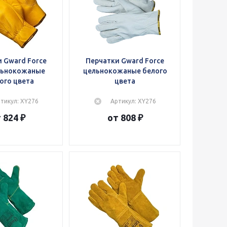
 Gward Force
Перчатки Gward Force
льнокожаные
цельнокожаные белого
ого цвета
цвета
тикул: XY276
Артикул: XY276
 824 ₽
от 808 ₽