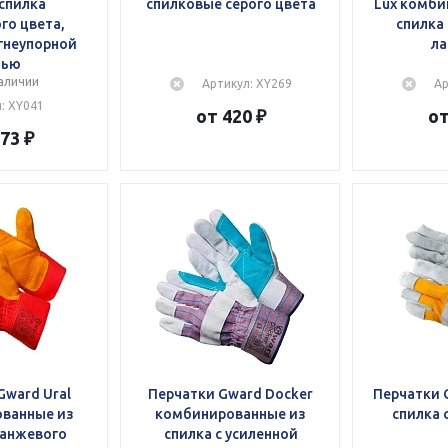
 спилка
спилковые серого цвета
Lux комби
го цвета,
спилка 
гнеупорной
л
тью
аличии
Артикул: XY269
Ар
: XY041
от 420 ₽
от
73 ₽
Gward Ural
Перчатки Gward Docker
Перчатки 
ванные из
комбинированные из
спилка 
ранжевого
спилка c усиленной