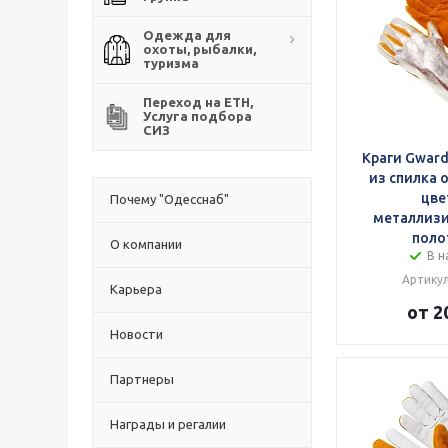
Одежда для
охоты, рыбалки,
туризма
Переход на ЕТН,
Услуга подбора
СИЗ
Краги Gward
из спилка 
цве
Почему "Одесснаб"
металлиз
поло
О компании
В н
Артикул
Карьера
от 2
Новости
Партнеры
Награды и регалии