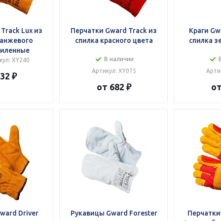
Track Lux из
Перчатки Gward Track из
Краги Gw
ранжевого
спилка красного цвета
спилка з
силенные
В наличии
кул: XY240
Артикул: XY075
Арти
32 ₽
от 682 ₽
от
ward Driver
Рукавицы Gward Forester
Перчатки