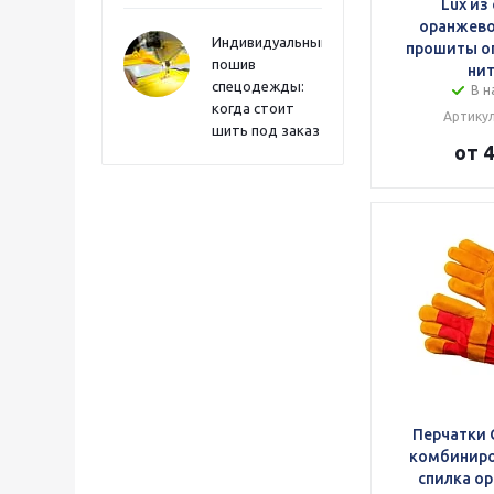
Lux из
оранжево
Индивидуальный
прошиты о
пошив
ни
спецодежды:
В н
когда стоит
Артикул
шить под заказ
от 4
Перчатки 
комбиниро
спилка о