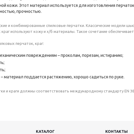
ной кожи. Этот материал используется для изготовления перчато
ностью, прочностью.
кие и комбинированные спилковые перчатки. Классические модели шью
краг используют кожу и х/б материалы. Такое сочетание обеспечивае
лковых перчаток, краг:
механическим повреждениям – проколам, порезам, истиранию;
ь;
ть;
 – материал поддается растяжению, хорошо садиться по руке.
ки и краги должны соответствовать международному стандарту EN 388
КАТАЛОГ
КОНТАКТЫ