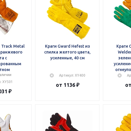
 Track Metal
Краги Gward Hefest из
Краги 
оранжевого
спилка желтого цвета,
Welder
та с
усиленные, 40 см
зелено
ированным
усилени
тном
огнеуп
аличии
Артикул: XY400
Ар
: XY501
от 1136 ₽
от
031 ₽