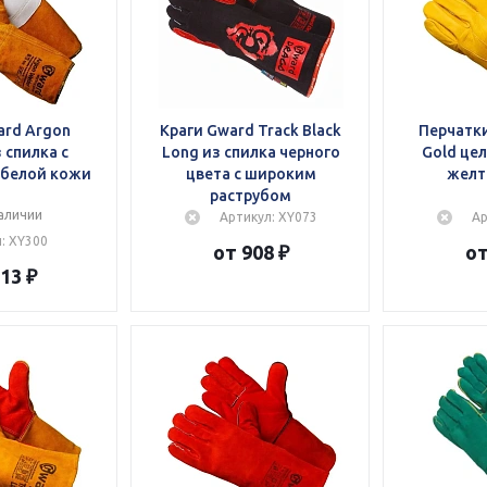
ard Argon
Краги Gward Track Black
Перчатки
 спилка с
Long из спилка черного
Gold це
 белой кожи
цвета с широким
желт
раструбом
аличии
Артикул: XY073
Ар
: XY300
от 908 ₽
от
13 ₽