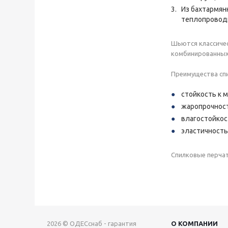
Из бахтармян
теплопровод
Шьются классичес
комбинированных 
Преимущества спи
стойкость к 
жаропрочност
влагостойкос
эластичность
Спилковые перчат
2026 © ОДЕСснаб - гарантия
О КОМПАНИИ