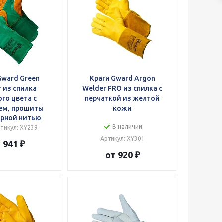
Gward Green
Краги Gward Argon
 из спилка
Welder PRO из спилка с
го цвета с
перчаткой из желтой
ем, прошиты
кожи
орной нитью
В наличии
тикул: XY239
Артикул: XY301
 941 ₽
от 920 ₽