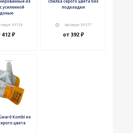
нированные из
спилка серого цвета без
c усиленной
подкладки
адонью
тикул: XY130
Артикул: XY277
 412 ₽
от 392 ₽
Gward Kombi из
серого цвета