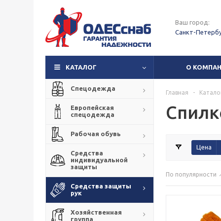
Ваш город:
Санкт-Петерб
КАТАЛОГ
О КОМПА
Спецодежда
Главная
-
Катало
Спилк
Европейская
спецодежда
Рабочая обувь
Цена
Средства
индивидуальной
защиты
По популярности
Средства защиты
рук
Хозяйственная
группа