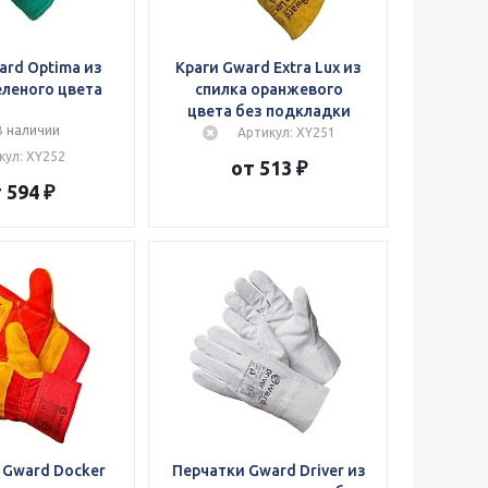
ard Optima из
Краги Gward Extra Lux из
еленого цвета
спилка оранжевого
цвета без подкладки
В наличии
Артикул: XY251
кул: XY252
от 513 ₽
 594 ₽
 Gward Docker
Перчатки Gward Driver из