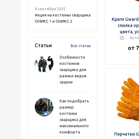
4 сентября 2025
Акция на костюмы сварщика
Краги Gward 
ОНИКС 1 и ОНИКС 2
спилка о
цвета, у
Арти
Статьи
Все статьи
от 7
Особенности
костюмов
сварщика для
разных видов
сварки
Как подобрать
размер
костюма
сварщика для
максимального
комфорта
Перчатки G