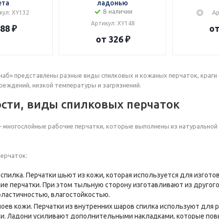
ета
ладонью
В наличии
кул: XY132
Ар
Артикул: XY148
88 ₽
от
от 326 ₽
наб» представлены разные виды спилковых и кожаных перчаток, краг
реждений, низкой температуры и загрязнений.
сти, виды спилковых перчаток
– многослойные рабочие перчатки, которые выполнены из натуральной 
ерчаток:
 спилка. Перчатки шьют из кожи, которая используется для изгото
ие перчатки. При этом тыльную сторону изготавливают из другого
эластичностью, влагостойкостью.
лоев кожи. Перчатки из внутренних шаров спилка используют для
и. Ладони усиливают дополнительными накладками, которые пов