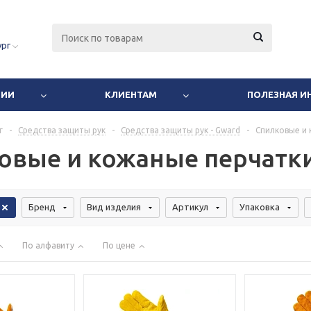
ург
НИИ
КЛИЕНТАМ
ПОЛЕЗНАЯ 
г
-
Средства защиты рук
-
Средства защиты рук - Gward
-
Спилковые и 
овые и кожаные перчатк
Бренд
Вид изделия
Артикул
Упаковка
По алфавиту
По цене