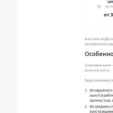
цв
Арти
от 3
В каталге «ОДЕСс
механических пов
Особенно
Спилковые краги 
рогатого скота.
Виды спилковых п
Из наружного
шьются рабоч
прочностью, 
Из средних с
конструкциям