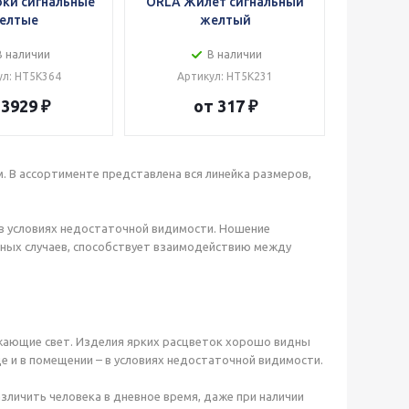
ки сигнальные
ORLA Жилет сигнальный
елтые
желтый
В наличии
В наличии
ул: HT5K364
Артикул: HT5K231
 3929 ₽
от 317 ₽
 В ассортименте представлена вся линейка размеров,
 в условиях недостаточной видимости. Ношение
тных случаев, способствует взаимодействию между
жающие свет. Изделия ярких расцветок хорошо видны
це и в помещении – в условиях недостаточной видимости.
личить человека в дневное время, даже при наличии