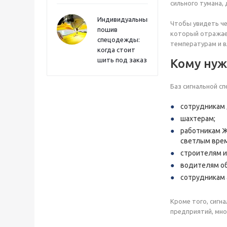
сильного тумана,
Индивидуальный
Чтобы увидеть че
пошив
который отражает
спецодежды:
температурам и в
когда стоит
шить под заказ
Кому нуж
Баз сигнальной с
сотрудникам 
шахтерам;
работникам Ж
светлым врем
строителям и
водителям об
сотрудникам 
Кроме того, сигн
предприятий, мно