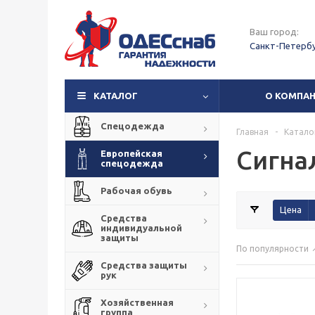
Ваш город:
Санкт-Петерб
КАТАЛОГ
О КОМПА
Спецодежда
Главная
-
Катало
Сигна
Европейская
спецодежда
Рабочая обувь
Цена
Средства
индивидуальной
защиты
По популярности
Средства защиты
рук
Хозяйственная
группа