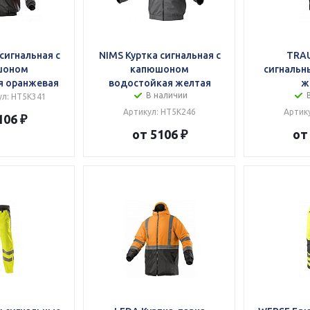
сигнальная с
NIMS Куртка сигнальная с
TRA
шоном
капюшоном
сигнальн
я оранжевая
водостойкая желтая
ж
В наличии
ул: HT5K341
Артикул: HT5K246
Артик
106 ₽
от 5106 ₽
от