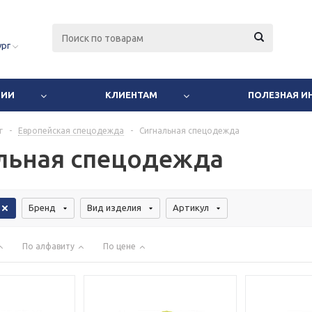
ург
НИИ
КЛИЕНТАМ
ПОЛЕЗНАЯ 
г
-
Европейская спецодежда
-
Сигнальная спецодежда
льная спецодежда
Бренд
Вид изделия
Артикул
По алфавиту
По цене