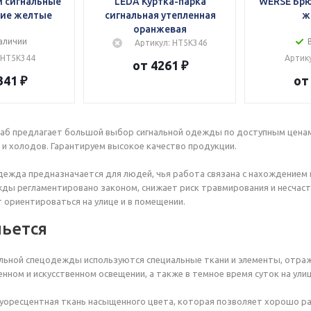
 сигнальные
LEDA Куртка-парка
WERSE Брю
ие желтые
сигнальная утепленная
ж
оранжевая
аличии
Артикул: HT5K346
 HT5K344
Артик
от 4261 ₽
341 ₽
от
б предлагает большой выбор сигнальной одежды по доступным ценам.
 и холодов. Гарантируем высокое качество продукции.
дежда предназначается для людей, чья работа связана с нахождением
ды регламентировано законом, снижает риск травмирования и несчас
 ориентироваться на улице и в помещении.
шьется
льной спецодежды используются специальные ткани и элементы, отра
енном и искусственном освещении, а также в темное время суток на ули
оресцентная ткань насыщенного цвета, которая позволяет хорошо раз