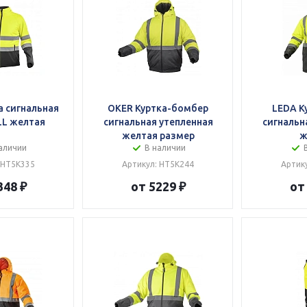
а сигнальная
OKER Куртка-бомбер
LEDA К
L желтая
сигнальная утепленная
сигнальн
желтая размер
ж
аличии
В наличии
 HT5K335
Артикул: HT5K244
Артик
348 ₽
от 5229 ₽
от