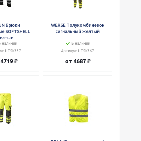
UN Брюки
WERSE Полукомбинезон
ые SOFTSHELL
сигнальный желтый
елтые
В наличии
В наличии
ул: HT5K337
Артикул: HT5K367
 4719 ₽
от 4687 ₽