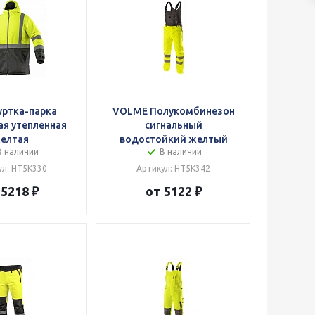
уртка-парка
VOLME Полукомбинезон
ая утепленная
сигнальный
елтая
водостойкий желтый
В наличии
В наличии
ул: HT5K330
Артикул: HT5K342
 5218 ₽
от 5122 ₽