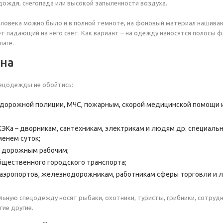
 дождя, снегопада или высокой запыленности воздуха.
ловека можно было и в полной темноте, на фоновый материал нашива
 падающий на него свет. Как вариант – на одежду наносятся полосы ф
лаге.
на
пецодежды не обойтись:
дорожной полиции, МЧС, пожарным, скорой медицинской помощи и
ЭКа – дворникам, сантехникам, электрикам и людям др. специальн
енем суток;
 дорожным рабочим;
щественного городского транспорта;
аэропортов, железнодорожникам, работникам сферы торговли и л
альную спецодежду носят рыбаки, охотники, туристы, грибники, сотру
гие другие.