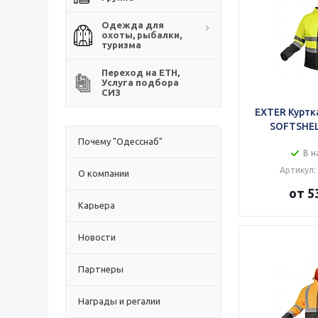
Одежда для
охоты, рыбалки,
туризма
Переход на ЕТН,
Услуга подбора
СИЗ
EXTER Куртк
SOFTSHEL
Почему "Одесснаб"
В н
Артикул:
О компании
от 5
Карьера
Новости
Партнеры
Награды и регалии