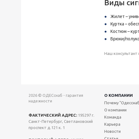
Виды си
Жилет – унив
Куртка – обе
Костюм – кур
Брюки/полуко
Наш консультант 
2026 © ОДЕСснаб - гарантия
О КОМПАНИИ
надежности
Почему "Одесснаб
О компании
ФАКТИЧЕСКИЙ АДРЕС:
195297 г.
Команда
Санкт-Петербург, Светлановский
Карьера
проспект д.121 к. 1
Новости
Статьи