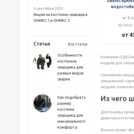
ABENS Брюки
водостойк
4 сентября 2025
Акция на костюмы сварщика
В н
ОНИКС 1 и ОНИКС 2
Артикул:
от 4
Статьи
Все статьи
Особенности
Компания ОДЕСсна
костюмов
модели для тепла
сварщика для
разных видов
Сигнальная спецо
сварки
специальной одеж
людьми, помогает
Из чего 
Как подобрать
размер
костюма
Для пошива сигна
сварщика для
днем при естеств
максимального
комфорта
Фоном служит флу