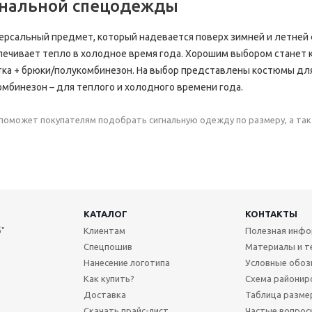
гнальной спецодежды
ерсальный предмет, который надевается поверх зимней и летней
спечивает тепло в холодное время года. Хорошим выбором станет
тка + брюки/полукомбинезон. На выбор представлены костюмы для
мбинезон – для теплого и холодного времени года.
поможет покупателям подобрать сигнальную одежду по размеру, а так
КАТАЛОГ
КОНТАКТЫ
"
Клиентам
Полезная инф
Спецпошив
Материалы и т
Нанесение логотипа
Условные обоз
Как купить?
Схема районир
Доставка
Таблица разме
Скачать прайс-лист
Частые вопрос