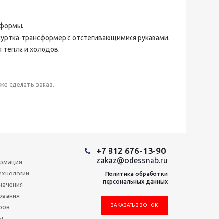
 формы.
 куртка-трансформер с отстегивающимися рукавами.
 тепла и холодов.
же сделать заказ.
+7 812 676-13-90
zakaz@odessnab.ru
ормация
ехнологии
Политика обработки
персональных данных
начения
ования
ЗАКАЗАТЬ ЗВОНОК
ров
ы