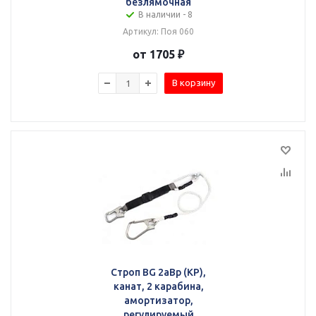
безлямочная
В наличии - 8
Артикул: Поя 060
от 1705 ₽
В корзину
Строп BG 2аВр (КР),
канат, 2 карабина,
амортизатор,
регулируемый