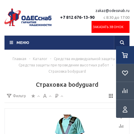
zakaz@odessnab.ru
+7 812 676-13-90
с 8:30 до 17:00
ЗАКАЗАТЬ ЗВОНОК
МЕНЮ
Главная
-
Каталог
-
Средства индивидуальной защиты
-
Средства защиты при проведении высотных работ
-
Страховка bodyguard
Страховка bodyguard
Фильтр