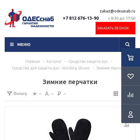
zakaz@odessnab.ru
+7 812 676-13-90
с 8:30 до 17:00
ЗАКАЗАТЬ ЗВОНОК
МЕНЮ
Главная
-
Каталог
-
Средства защиты рук
-
Средства для защиты рук - Working Gloves
-
Зимние перчатки
Зимние перчатки
Фильтр