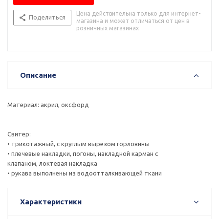
Цена действительна только для интернет-
Поделиться
магазина и может отличаться от цен в
розничных магазинах
Описание
Материал: акрил, оксфорд
Свитер:
• трикотажный, с круглым вырезом горловины
• плечевые накладки, погоны, накладной карман с
клапаном, локтевая накладка
• рукава выполнены из водоотталкивающей ткани
Характеристики