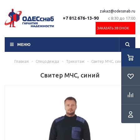
zakaz@odessnab.ru
+7 812 676-13-90
с 8:30 до 17:00
ЗАКАЗАТЬ ЗВОНОК
МЕНЮ
Главная
-
Спецодежда
-
Трикотаж
-
Свитер МЧС, синий
Свитер МЧС, синий