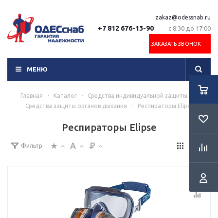
zakaz@odessnab.ru
+7 812 676-13-90
с 8:30 до 17:00
ЗАКАЗАТЬ ЗВОНОК
МЕНЮ
Главная
-
Каталог
-
Средства индивидуальной защиты
-
Средства защиты органов дыхания
-
Респираторы Elipse
Респираторы Elipse
Фильтр