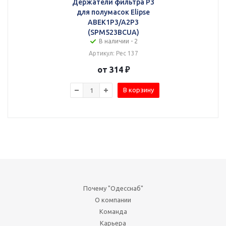
Держатели фильтра P3
для полумасок Elipse
ABEK1P3/A2P3
(SPM523BCUA)
В наличии - 2
Артикул: Рес 137
от 314 ₽
В корзину
Почему "Одесснаб"
О компании
Команда
Карьера