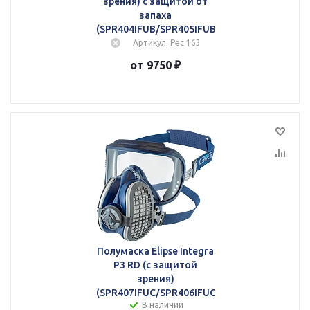
зрения) с защитой от
запаха
(SPR404IFUB/SPR405IFUB)
Артикул: Рес 163
от 9750 ₽
Полумаска Elipse Integra
P3 RD (с защитой
зрения)
(SPR407IFUC/SPR406IFUC)
В наличии