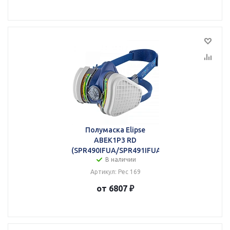
Полумаска Elipse
ABEK1P3 RD
(SPR490IFUA/SPR491IFUA)
В наличии
Артикул: Рес 169
от 6807 ₽