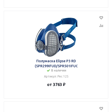
Полумаска Elipse P3 RD
(SPR299IFUD/SPR501IFUC)
В наличии
Артикул: Рес 125
от 3763 ₽