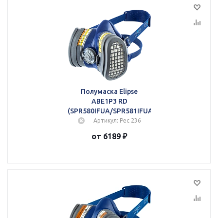
Полумаска Elipse
ABE1P3 RD
(SPR580IFUA/SPR581IFUA)
Артикул: Рес 236
от 6189 ₽