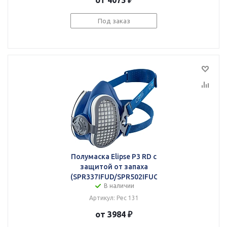
от 4075 ₽
Под заказ
Полумаска Elipse P3 RD с
защитой от запаха
(SPR337IFUD/SPR502IFUC)
В наличии
Артикул: Рес 131
от 3984 ₽