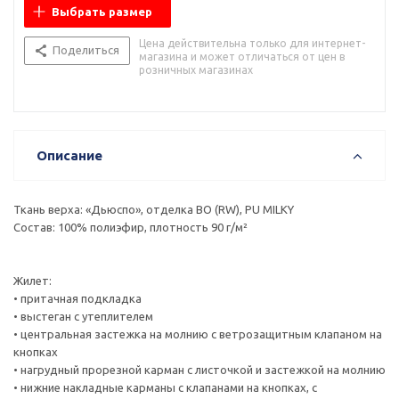
Выбрать размер
Цена действительна только для интернет-
Поделиться
магазина и может отличаться от цен в
розничных магазинах
Описание
Ткань верха: «Дьюспо», отделка ВО (RW), PU MILKY
Состав: 100% полиэфир, плотность 90 г/м²
Жилет:
• притачная подкладка
• выстеган с утеплителем
• центральная застежка на молнию с ветрозащитным клапаном на
кнопках
• нагрудный прорезной карман с листочкой и застежкой на молнию
• нижние накладные карманы с клапанами на кнопках, с