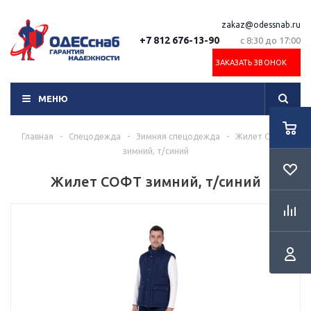
zakaz@odessnab.ru
+7 812 676-13-90
с 8:30 до 17:00
ЗАКАЗАТЬ ЗВОНОК
МЕНЮ
Главная
-
Спецодежда
-
Зимняя спецодежда
-
Жилет СОФТ
зимний, т/синий
Жилет СОФТ зимний, т/синий