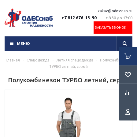
zakaz@odessnab.ru
+7 812 676-13-90
с 8:30 до 17:00
ЗАКАЗАТЬ ЗВОНОК
МЕНЮ
Главная
-
Спецодежда
-
Летняя спецодежда
-
Полукомбинезон
ТУРБО летний, серый
Полукомбинезон ТУРБО летний, серый