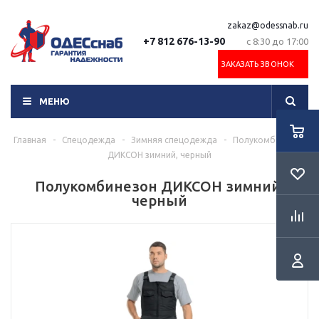
zakaz@odessnab.ru
+7 812 676-13-90
с 8:30 до 17:00
ЗАКАЗАТЬ ЗВОНОК
МЕНЮ
Главная
-
Спецодежда
-
Зимняя спецодежда
-
Полукомбинезон
ДИКСОН зимний, черный
Полукомбинезон ДИКСОН зимний,
черный