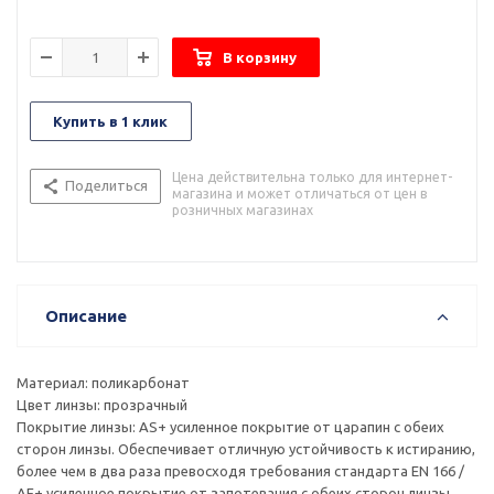
В корзину
Купить в 1 клик
Цена действительна только для интернет-
Поделиться
магазина и может отличаться от цен в
розничных магазинах
Описание
Материал: поликарбонат
Цвет линзы: прозрачный
Покрытие линзы: AS+ усиленное покрытие от царапин с обеих
сторон линзы. Обеспечивает отличную устойчивость к истиранию,
более чем в два раза превосходя требования стандарта EN 166 /
AF+ усиленное покрытие от запотевания с обеих сторон линзы.