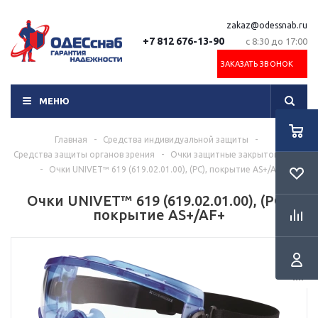
zakaz@odessnab.ru
+7 812 676-13-90
с 8:30 до 17:00
ЗАКАЗАТЬ ЗВОНОК
МЕНЮ
Главная
-
Средства индивидуальной защиты
-
Средства защиты органов зрения
-
Очки защитные закрытого типа
-
Очки UNIVET™ 619 (619.02.01.00), (PC), покрытие AS+/AF+
Очки UNIVET™ 619 (619.02.01.00), (PC),
покрытие AS+/AF+