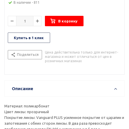
В наличии
- 811
В корзину
Купить в 1 клик
Цена действительна только для интернет-
Поделиться
магазина и может отличаться от цен в
розничных магазинах
Описание
Материал: поликарбонат
Цвет линзы: прозрачный
Покрытие линзы: Vanguard PLUS усиленное покрытие от царапин и
запотевания с обеих сторон линзы. В два раза превосходит