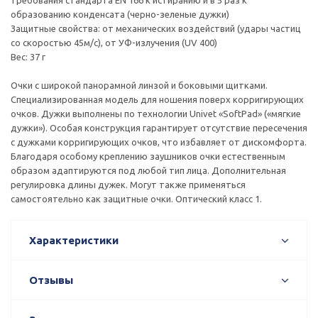
требования стандарта EN 166 к истиранию и в 5 раз к
образованию конденсата (черно-зеленые дужки)
Защитные свойства: от механических воздействий (удары частиц
со скоростью 45м/с), от УФ-излучения (UV 400)
Вес: 37 г
Очки с широкой панорамной линзой и боковыми щитками.
Специализированная модель для ношения поверх корригирующих
очков. Дужки выполнены по технологии Univet «SoftPad» («мягкие
дужки»). Особая конструкция гарантирует отсутствие пересечения
с дужками корригирующих очков, что избавляет от дискомфорта.
Благодаря особому креплению заушников очки естественным
образом адаптируются под любой тип лица. Дополнительная
регулировка длины дужек. Могут также применяться
самостоятельно как защитные очки. Оптический класс 1.
Характеристики
Отзывы