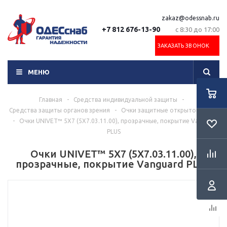
zakaz@odessnab.ru
+7 812 676-13-90
с 8:30 до 17:00
ЗАКАЗАТЬ ЗВОНОК
МЕНЮ
Главная
-
Средства индивидуальной защиты
-
Средства защиты органов зрения
-
Очки защитные открытого типа
-
Очки UNIVET™ 5Х7 (5Х7.03.11.00), прозрачные, покрытие Vanguard
PLUS
Очки UNIVET™ 5Х7 (5Х7.03.11.00),
прозрачные, покрытие Vanguard PLUS