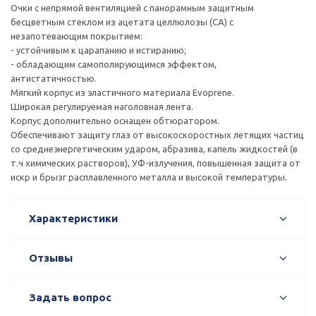
Очки с непрямой вентиляцией с панорамным защитным
бесцветным стеклом из ацетата целлюлозы (СА) с
незапотевающим покрытием:
- устойчивым к царапанию и истиранию;
- обладающим самополирующимся эффектом,
антистатичностью.
Мягкий корпус из эластичного материала Evoprene.
Широкая регулируемая наголовная лента.
Корпус дополнительно оснащен обтюратором.
Обеспечивают защиту глаз от высокоскоростных летящих частиц
со среднеэнергетическим ударом, абразива, капель жидкостей (в
т.ч химических растворов), УФ-излучения, повышенная защита от
искр и брызг расплавленного металла и высокой температуры.
Характеристики
Отзывы
Задать вопрос