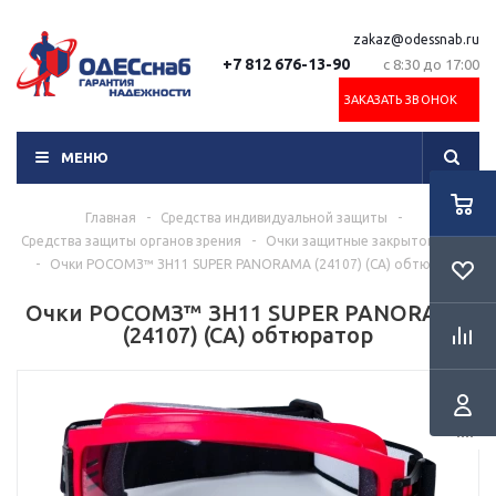
zakaz@odessnab.ru
+7 812 676-13-90
с 8:30 до 17:00
ЗАКАЗАТЬ ЗВОНОК
МЕНЮ
Главная
-
Средства индивидуальной защиты
-
Средства защиты органов зрения
-
Очки защитные закрытого типа
-
Очки РОСОМЗ™ ЗН11 SUPER PANORAMA (24107) (CA) обтюратор
Очки РОСОМЗ™ ЗН11 SUPER PANORAMA
(24107) (CA) обтюратор