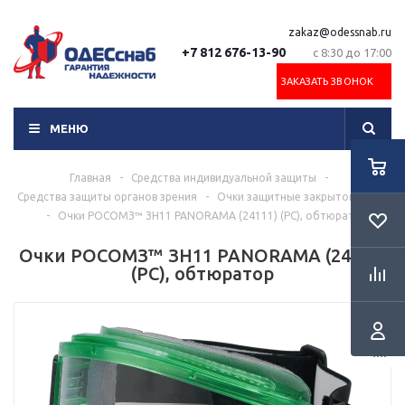
zakaz@odessnab.ru
+7 812 676-13-90
с 8:30 до 17:00
ЗАКАЗАТЬ ЗВОНОК
МЕНЮ
Главная
-
Средства индивидуальной защиты
-
Средства защиты органов зрения
-
Очки защитные закрытого типа
-
Очки РОСОМЗ™ ЗН11 PANORAMA (24111) (PС), обтюратор
Очки РОСОМЗ™ ЗН11 PANORAMA (24111)
(PС), обтюратор