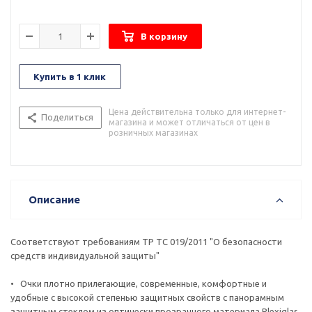
В корзину
Купить в 1 клик
Цена действительна только для интернет-
Поделиться
магазина и может отличаться от цен в
розничных магазинах
Описание
Соответствуют требованиям ТР ТС 019/2011 "О безопасности
средств индивидуальной защиты"
• Очки плотно прилегающие, современные, комфортные и
удобные с высокой степенью защитных свойств с панорамным
защитным стеклом из оптически прозрачного материала Plexiglas