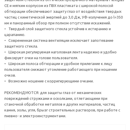
CE и мягким корпусом из ПВХ пластиката с широкой полосой
обтюрации обеспечивают защиту глаз от воздействия твердых
частиц с кинетической энергией до 3,0 Дж, УФ-излучения до l=350
нм и панорамный обзор при полном отсутствии искажений.
• Твердый слой защитного стекла устойчив к истиранию и
царапанию.
• Современная система вентиляции исключает запотевание
защитного стекла.
• Широкая регулируемая наголовная лента надежно и удобно
фиксирует очки на голове пользователя.
• Широкая полоса обтюрации и удобное прилегание к лицу
пользователя снижают утомление работающего при ношении
очков.
• Возможно ношение с корригирующими очками.
РЕКОМЕНДУЮТСЯ: для защиты глаз от механических
повреждений стружками и осколками, отлетающими при
станочной обработке металлов и других материалов, частиц
камня, золы, угля, брызг строительных растворов, при работе с
пневмо- и электроинструментами.