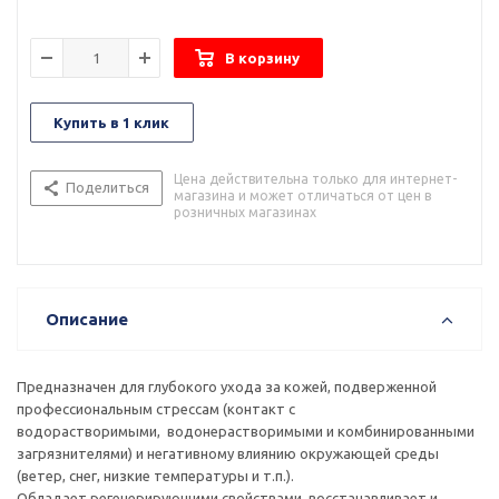
В корзину
Купить в 1 клик
Цена действительна только для интернет-
Поделиться
магазина и может отличаться от цен в
розничных магазинах
Описание
Предназначен для глубокого ухода за кожей, подверженной
профессиональным стрессам (контакт с
водорастворимыми, водонерастворимыми и комбинированными
загрязнителями) и негативному влиянию окружающей среды
(ветер, снег, низкие температуры и т.п.).
Обладает регенерирующими свойствами, восстанавливает и