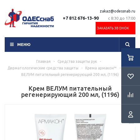
zakaz@odessnab.ru
+7 812 676-13-90
с 8:30 до 17:00
ЗАКАЗАТЬ ЗВОНОК
МЕНЮ
Главная
-
Средства защиты рук
-
Дерматологические средства защиты
-
Крема армакон™
-
Крем
ВЕЛУМ питательный регенерирующий 200 мл, (1196)
Крем ВЕЛУМ питательный
регенерирующий 200 мл, (1196)