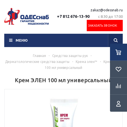
zakaz@odessnab.ru
+7 812 676-13-90
с 8:30 до 17:00
ЗАКАЗАТЬ ЗВОНОК
МЕНЮ
Главная
-
Средства защиты рук
-
Дерматологические средства защиты
-
Крема элен™
-
Крем ЭЛЕН
100 мл универсальный
Крем ЭЛЕН 100 мл универсальный