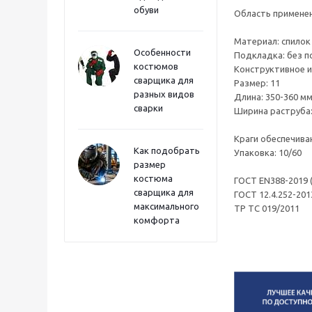
обуви
Область применен
Материал: спилок
Особенности
Подкладка: без 
костюмов
Конструктивное и
сварщика для
Разме
разных видов
Длина: 350-360 м
сварки
Ширина раструба:
Краги обеспечив
Как подобрать
Упаковка: 10/60
размер
костюма
ГОСТ EN388-2019 
сварщика для
ГОСТ 12.4.252-201
максимального
ТР ТС 019/2011
комфорта