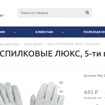
ург
НИИ
КЛИЕНТАМ
ПОЛЕЗНАЯ 
ва защиты рук
-
Краги, вачеги
-
Краги СПИЛКОВЫЕ ЛЮКС, 5-ти палые
 СПИЛКОВЫЕ ЛЮКС, 5-ти 
Артикул:
Пер 
445 ₽
Крупный опт