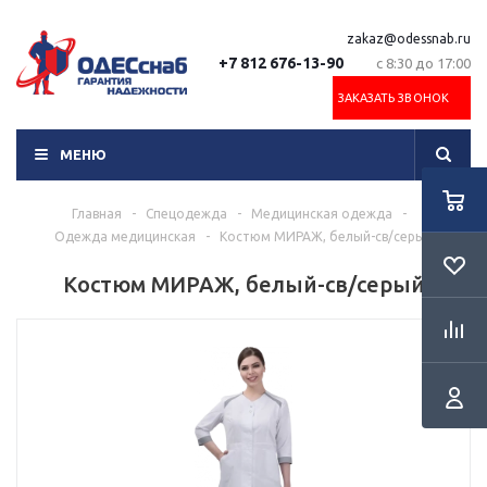
zakaz@odessnab.ru
+7 812 676-13-90
с 8:30 до 17:00
ЗАКАЗАТЬ ЗВОНОК
МЕНЮ
Главная
-
Спецодежда
-
Медицинская одежда
-
Одежда медицинская
-
Костюм МИРАЖ, белый-св/серый
Костюм МИРАЖ, белый-св/серый