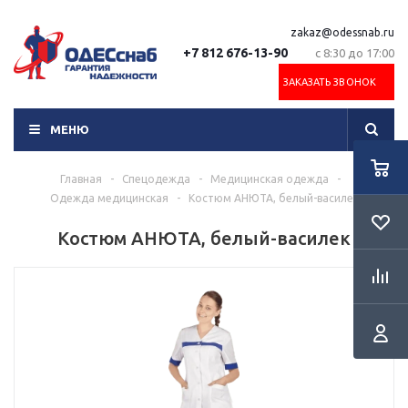
zakaz@odessnab.ru
+7 812 676-13-90
с 8:30 до 17:00
ЗАКАЗАТЬ ЗВОНОК
МЕНЮ
Главная
-
Спецодежда
-
Медицинская одежда
-
Одежда медицинская
-
Костюм АНЮТА, белый-василек
Костюм АНЮТА, белый-василек