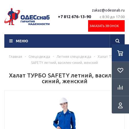
zakaz@odessnab.ru
+7 812 676-13-90
с 8:30 до 17:00
ЗАКАЗАТЬ ЗВОНОК
МЕНЮ
Главная
-
Спецодежда
-
Летняя спецодежда
-
Халат ТУРБО
SAFETY летний, василек-синий, женский
Халат ТУРБО SAFETY летний, василек-
синий, женский