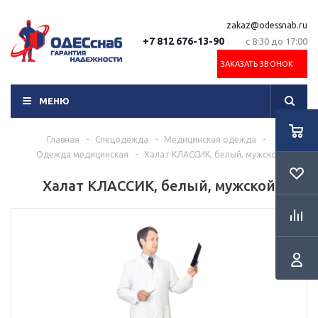
zakaz@odessnab.ru
+7 812 676-13-90
с 8:30 до 17:00
ЗАКАЗАТЬ ЗВОНОК
МЕНЮ
Главная
-
Спецодежда
-
Медицинская одежда
-
Одежда медицинская
-
Халат КЛАССИК, белый, мужской
Халат КЛАССИК, белый, мужской