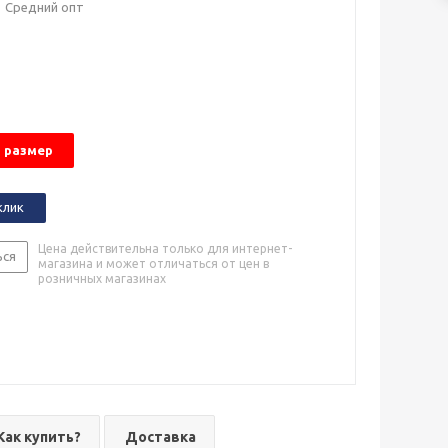
Средний опт
 размер
клик
Цена действительна только для интернет-
ься
магазина и может отличаться от цен в
розничных магазинах
Как купить?
Доставка