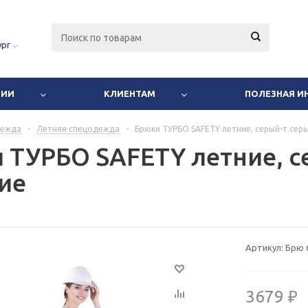
ург
НИИ
КЛИЕНТАМ
ПОЛЕЗНАЯ 
дежда
-
Летняя спецодежда
-
Брюки ТУРБО SAFETY летние, серый-т.серы
 ТУРБО SAFETY летние, с
ие
Артикул:
Брю 
3679 ₽