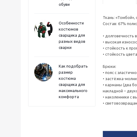
обуви
Ткань: «Томбой», 
Особенности
Состав: 67% полиэ
костюмов
сварщика для
• долговечность 
разных видов
• высокая износо
сварки
• стойкость к п
• стойкость цвета
Как подобрать
Брюки:
размер
• пояс с эластичн
костюма
• застёжка-молни
сварщика для
• карманы (два б
максимального
накладной – двух
комфорта
• наколенники с 
• световозвраща