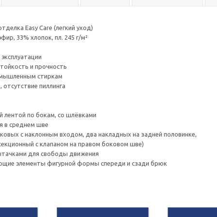
отделка Easy Care (легкий уход)
фир, 33% хлопок, пл. 245 г/м²
в эксплуатации
стойкость и прочность
ромышленным стиркам
, отсутствие пиллинга
ой лентой по бокам, со шлёвками
я в среднем шве
оковых с наклонным входом, два накладных на задней половинке,
секционный с клапаном на правом боковом шве)
вытачками для свободы движения
ющие элементы фигурной формы спереди и сзади брюк