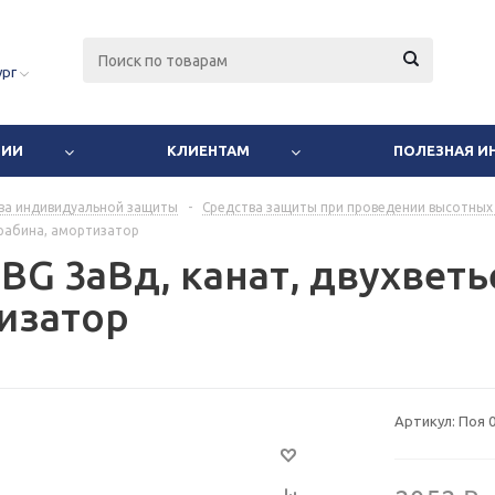
ург
НИИ
КЛИЕНТАМ
ПОЛЕЗНАЯ 
ва индивидуальной защиты
-
Средства защиты при проведении высотных
арабина, амортизатор
BG 3аВд, канат, двухветь
изатор
Артикул:
Поя 0