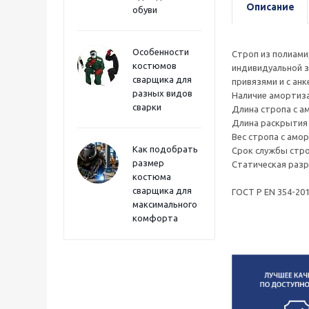
Описание
обуви
Особенности
Строп из полиами
костюмов
индивидуальной з
сварщика для
привязями и с анк
разных видов
Наличие амортиза
сварки
Длина стропа с а
Длина раскрытия 
Вес стропа с амор
Как подобрать
Срок службы стро
размер
Статическая разр
костюма
сварщика для
ГОСТ Р ЕN 354-201
максимального
комфорта