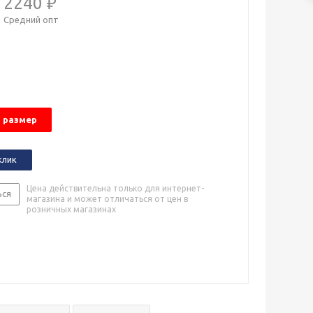
2240 ₽
Средний опт
 размер
клик
Цена действительна только для интернет-
ься
магазина и может отличаться от цен в
розничных магазинах