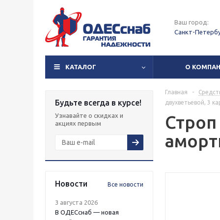
Ваш город:
Санкт-Петерб
КАТАЛОГ
О КОМПА
Главная
-
Средст
Будьте всегда в курсе!
двухветьевой, 3 к
Узнавайте о скидках и
Строп 
акциях первым
аморт
Новости
Все новости
3 августа 2026
В ОДЕСснаб — новая