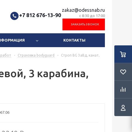
zakaz@odessnab.ru
+7 812 676-13-90
с 8:30 до 17:00
ЗАКАЗАТЬ ЗВОНОК
ИНФОРМАЦИЯ
КОНТАКТЫ
 работ
-
Страховка bodyguard
-
Строп BG 3аВд, канат,
евой, 3 карабина,
67.06