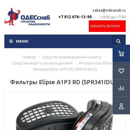
zakaz@odessnab.ru
+7 812 676-13-90
с 8:30 до 17:00
ЗАКАЗАТЬ ЗВОНОК
МЕНЮ
Главная
-
Средства индивидуальной защиты
-
Средства защиты органов дыхания
-
Респираторы Elipse
-
Фильтры Elipse A1P3 RD (SPR341IDUC)
Фильтры Elipse A1P3 RD (SPR341IDUC)