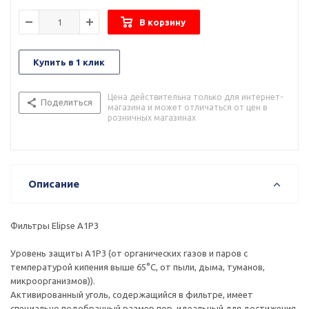
В корзину
Купить в 1 клик
Цена действительна только для интернет-
Поделиться
магазина и может отличаться от цен в
розничных магазинах
Описание
Фильтры Elipse А1Р3
Уровень защиты А1P3 (от органических газов и паров с
температурой кипения выше 65°С, от пыли, дыма, туманов,
микроорганизмов)).
Активированный уголь, содержащийся в фильтре, имеет
специально подобранный размер пор, идеальный для достижения