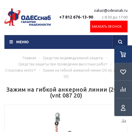
zakaz@odessnab.ru
+7 812 676-13-90
с 8:30 до 17:00
ЗАКАЗАТЬ ЗВОНОК
МЕНЮ
Главная
-
Средства индивидуальной защиты
-
Средства защиты при проведении высотных работ
-
Страховка vento™
-
Зажим на гибкой анкерной линии (20 м), (vnt 087
20)
Зажим на гибкой анкерной линии (20 м),
(vnt 087 20)