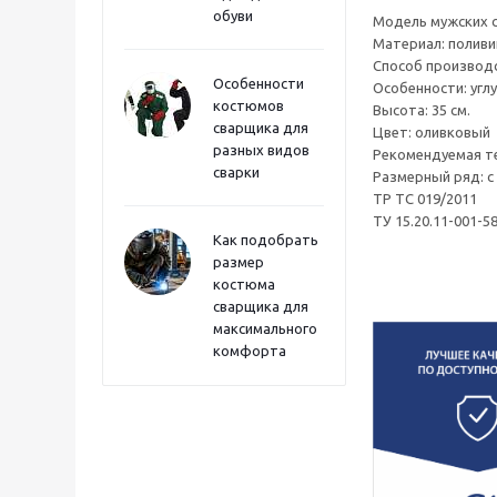
обуви
Модель мужских с
Материал: поливи
Способ производс
Особенности
Особенности: угл
костюмов
Высота: 35 см.
сварщика для
Цвет: оливковый
разных видов
Рекомендуемая те
сварки
Размерный ряд: с 
ТР ТС 019/2011
ТУ 15.20.11-001-5
Как подобрать
размер
костюма
сварщика для
максимального
комфорта