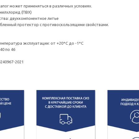
апог может применяться в различных условиях.
нилхлорид (ПВХ)
тва: двухкомпонентное литье
убленный протектор с противоскользящими свойствами.
мпература эксплуатации: от +20*С до -1*С
40 по 46
8240967-2021