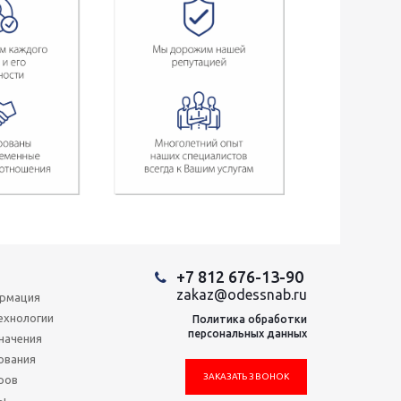
+7 812 676-13-90
zakaz@odessnab.ru
ормация
ехнологии
Политика обработки
персональных данных
начения
ования
ЗАКАЗАТЬ ЗВОНОК
ров
ы