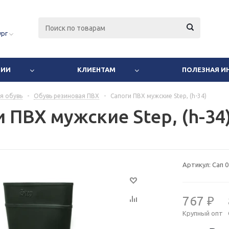
ург
НИИ
КЛИЕНТАМ
ПОЛЕЗНАЯ 
я обувь
-
Обувь резиновая ПВХ
-
Сапоги ПВХ мужские Step, (h-34)
 ПВХ мужские Step, (h-34
Артикул:
Сап 0
767 ₽
Крупный опт