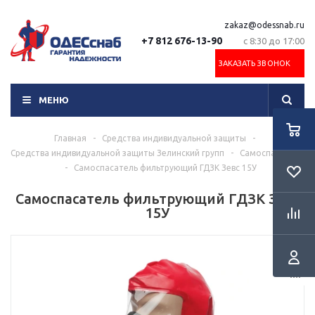
zakaz@odessnab.ru
+7 812 676-13-90
с 8:30 до 17:00
ЗАКАЗАТЬ ЗВОНОК
МЕНЮ
Главная
-
Средства индивидуальной защиты
-
Средства индивидуальной защиты Зелинский групп
-
Самоспасатели
-
Самоспасатель фильтрующий ГДЗК Зевс 15У
Самоспасатель фильтрующий ГДЗК Зевс
15У