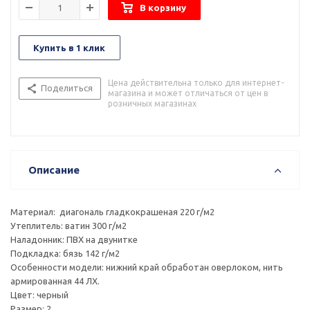
В корзину
Купить в 1 клик
Цена действительна только для интернет-
Поделиться
магазина и может отличаться от цен в
розничных магазинах
Описание
Материал: диагональ гладкокрашеная 220 г/м2
Утеплитель: ватин 300 г/м2
Наладонник: ПВХ на двунитке
Подкладка: бязь 142 г/м2
Особенности модели: нижний край обработан оверлоком, нить
армированная 44 ЛХ.
Цвет: черный
Размер: 2