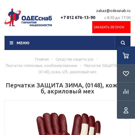
zakaz@odessnab.ru
+7 812 676-13-90
с 8:30 до 17:00
ЗАКАЗАТЬ ЗВОНОК
МЕНЮ
Главная
-
Средства защиты рук
-
Перчатки спилковые, комбинированные
-
Перчатки ЗАЩИТА ЗИМА,
(0148), кожа, х/б, акриловый мех
Перчатки ЗАЩИТА ЗИМА, (0148), кожа, х/
б, акриловый мех