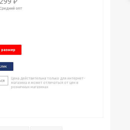
299 ₽
Средний опт
 размер
клик
Цена действительна только для интернет-
ься
магазина и может отличаться от цен в
розничных магазинах