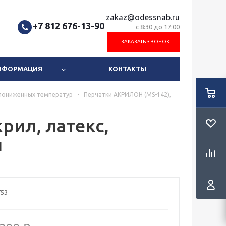
zakaz@odessnab.ru
+7 812 676-13-90
с 8:30 до 17:00
ЗАКАЗАТЬ ЗВОНОК
ИНФОРМАЦИЯ
КОНТАКТЫ
пониженных температур
-
Перчатки АКРИЛОН (MS-142),
рил, латекс,
й
753