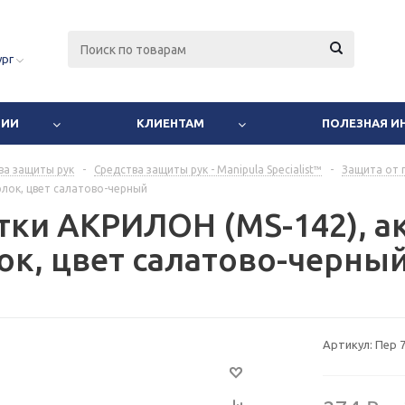
ург
НИИ
КЛИЕНТАМ
ПОЛЕЗНАЯ 
ва защиты рук
-
Средства защиты рук - Manipula Specialist™
-
Защита от 
ерлок, цвет салатово-черный
тки АКРИЛОН (MS-142), ак
ок, цвет салатово-черны
Артикул:
Пер 