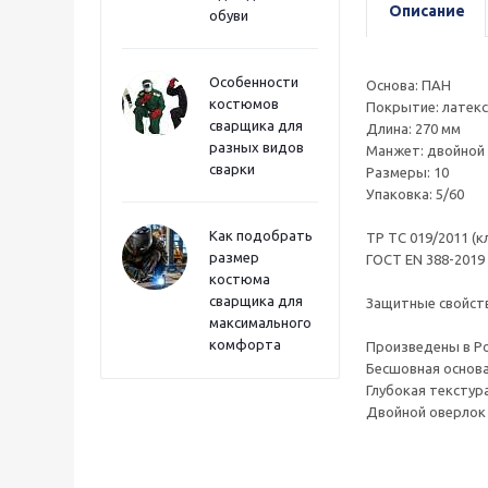
Описание
обуви
Особенности
Основа: ПАН
костюмов
Покрытие: латекс
сварщика для
Длина: 270 мм
разных видов
Манжет: двойной
сварки
Размеры: 10
Упаковка: 5/60
Как подобрать
ТР ТС 019/2011 (к
размер
ГОСТ ЕN 388-2019 
костюма
сварщика для
Защитные свойств
максимального
комфорта
Произведены в Р
Бесшовная основа
Глубокая текстур
Двойной оверлок 