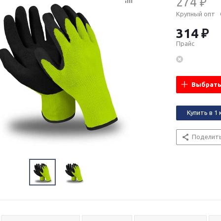
274 ₽
Крупный опт
314 ₽
Прайс
Выбрать
Купить в 1 
Поделит