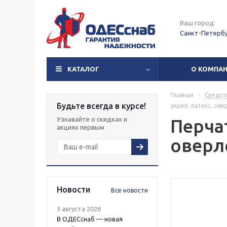
Ваш город:
Санкт-Петерб
КАТАЛОГ
О КОМПА
Главная
-
Средст
Будьте всегда в курсе!
акрил, латекс, ов
Узнавайте о скидках и
Перча
акциях первым
оверл
Новости
Все новости
3 августа 2026
В ОДЕСснаб — новая