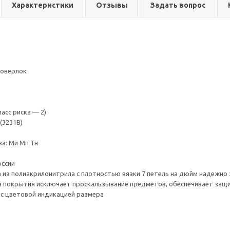
Характеристики
Отзывы
Задать вопрос
 оверлок
ласс риска — 2)
(3231B)
а: Ми Мп Тн
оссии
 из полиакрилонитрила с плотностью вязки 7 петель на дюйм надежно
а покрытия исключает проскальзывание предметов, обеспечивает защит
с цветовой индикацией размера