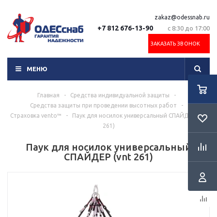
zakaz@odessnab.ru
+7 812 676-13-90
с 8:30 до 17:00
ЗАКАЗАТЬ ЗВОНОК
МЕНЮ
Главная
-
Средства индивидуальной защиты
-
Средства защиты при проведении высотных работ
-
Страховка vento™
-
Паук для носилок универсальный СПАЙДЕР (vnt
261)
Паук для носилок универсальный
СПАЙДЕР (vnt 261)