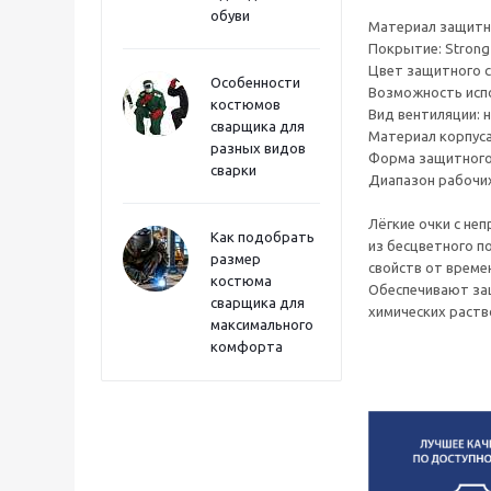
обуви
Материал защитно
Покрытие: Strong
Цвет защитного с
Особенности
Возможность испо
костюмов
Вид вентиляции: 
сварщика для
Материал корпуса
разных видов
Форма защитного
сварки
Диапазон рабочих
Лёгкие очки с не
Как подобрать
из бесцветного п
размер
свойств от времен
костюма
Обеспечивают защ
сварщика для
химических раств
максимального
комфорта