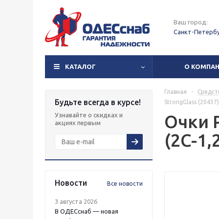
Ваш город:
Санкт-Петерб
КАТАЛОГ
О КОМПА
Главная
-
Средст
Будьте всегда в курсе!
StrongGlass (20437)
Узнавайте о скидках и
Очки 
акциях первым
(2C-1,
Новости
Все новости
3 августа 2026
В ОДЕСснаб — новая