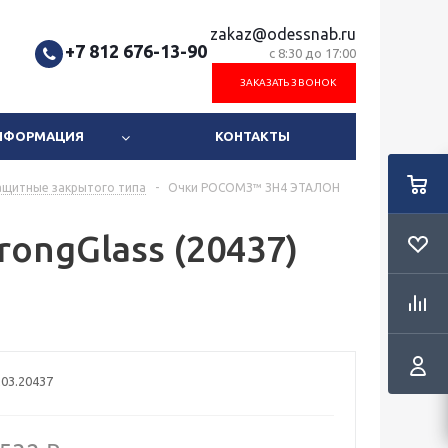
zakaz@odessnab.ru
+7 812 676-13-90
с 8:30 до 17:00
ЗАКАЗАТЬ ЗВОНОК
ИНФОРМАЦИЯ
КОНТАКТЫ
ащитные закрытого типа
-
Очки РОСОМЗ™ ЗН4 ЭТАЛОН
ngGlass (20437)
203.20437