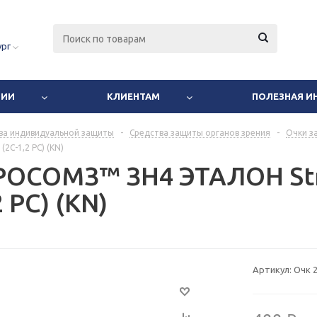
ург
НИИ
КЛИЕНТАМ
ПОЛЕЗНАЯ 
ва индивидуальной защиты
-
Средства защиты органов зрения
-
Очки з
 (2C-1,2 PC) (KN)
РОСОМЗ™ ЗН4 ЭТАЛОН Stro
2 PC) (KN)
Артикул:
Очк 