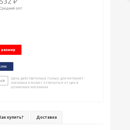
532 ₽
Средний опт
 размер
клик
Цена действительна только для интернет-
ься
магазина и может отличаться от цен в
розничных магазинах
Как купить?
Доставка