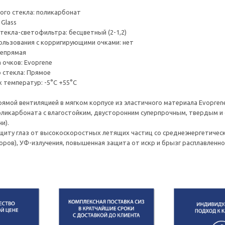
го стекла: поликарбонат
 Glass
текла-светофильтра: бесцветный (2-1,2)
льзования с корригирующими очками: нет
непрямая
 очков: Evoprene
 стекла: Прямое
 температур: -5°C +55°C
прямой вентиляцией в мягком корпусе из эластичного материала Evopre
оликарбоната с влагостойким, двусторонним суперпрочным, твердым 
и).
иту глаз от высокоскоростных летящих частиц со среднеэнергетическим
оров), УФ-излучения, повышенная защита от искр и брызг расплавленн