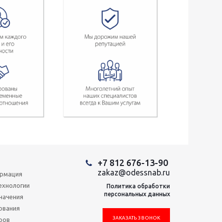
+7 812 676-13-90
zakaz@odessnab.ru
ормация
ехнологии
Политика обработки
персональных данных
начения
ования
ЗАКАЗАТЬ ЗВОНОК
ров