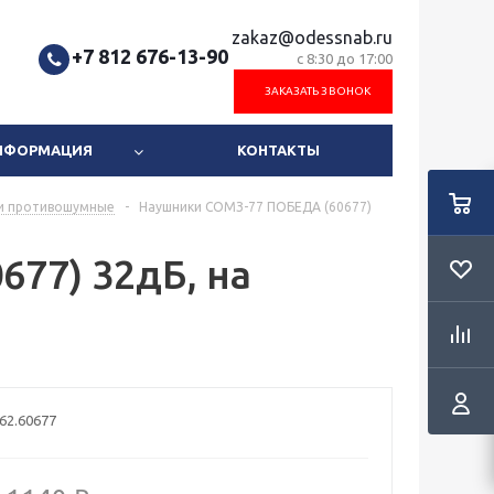
zakaz@odessnab.ru
+7 812 676-13-90
с 8:30 до 17:00
ЗАКАЗАТЬ ЗВОНОК
ИНФОРМАЦИЯ
КОНТАКТЫ
и противошумные
-
Наушники СОМЗ-77 ПОБЕДА (60677)
77) 32дБ, на
62.60677