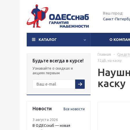
Ваш город:
Санкт-Петерб
КАТАЛОГ
О КОМПА
Главная
-
Средст
Будьте всегда в курсе!
32дБ, на каску
Узнавайте о скидках и
Наушн
акциях первым
каску
Новости
Все новости
3 августа 2026
В ОДЕСснаб — новая