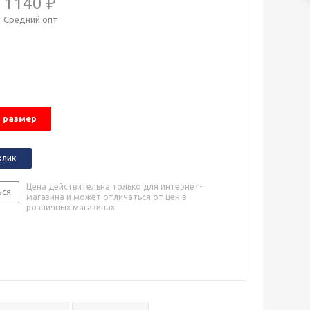
1140 ₽
Средний опт
 размер
клик
Цена действительна только для интернет-
ься
магазина и может отличаться от цен в
розничных магазинах