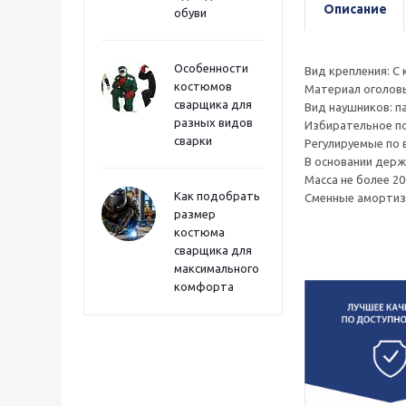
Описание
обуви
Особенности
Вид крепления: С 
костюмов
Материал оголовь
сварщика для
Вид наушников: п
разных видов
Избирательное п
сварки
Регулируемые по 
В основании держ
Масса не более 200
Как подобрать
Сменные амортиз
размер
костюма
сварщика для
максимального
комфорта