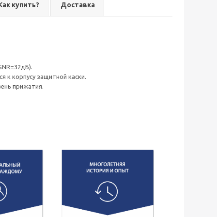
Как купить?
Доставка
(SNR=32дБ).
я к корпусу защитной каски.
овень прижатия.