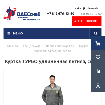
zakaz@odessnab.ru
+7 812 676-13-90
с 8:30 до 17:00
ЗАКАЗАТЬ ЗВОНОК
МЕНЮ
Главная
-
Спецодежда
-
Летняя спецодежда
-
Куртка ТУРБО
удлиненная летняя, серая
Куртка ТУРБО удлиненная летняя, серая