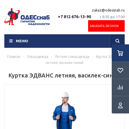
zakaz@odessnab.ru
+7 812 676-13-90
с 8:30 до 17:00
ЗАКАЗАТЬ ЗВОНОК
МЕНЮ
Главная
-
Спецодежда
-
Летняя спецодежда
-
Куртка ЭДВАНС
летняя, василек-синий
Куртка ЭДВАНС летняя, василек-синий