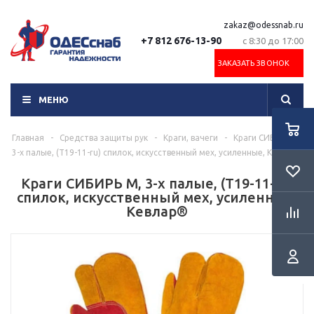
zakaz@odessnab.ru
+7 812 676-13-90
с 8:30 до 17:00
ЗАКАЗАТЬ ЗВОНОК
МЕНЮ
Главная
-
Средства защиты рук
-
Краги, вачеги
-
Краги СИБИРЬ М,
3-х палые, (Т19-11-ru) спилок, искусственный мех, усиленные, Кевлар®
Краги СИБИРЬ М, 3-х палые, (Т19-11-ru)
спилок, искусственный мех, усиленные,
Кевлар®