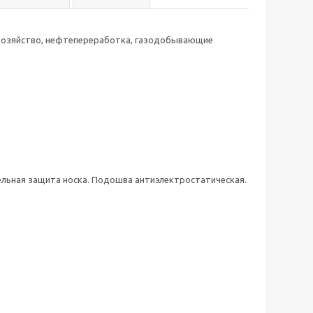
е хозяйство, нефтепереработка, газодобывающие
ельная защита носка. Подошва антиэлектростатическая.