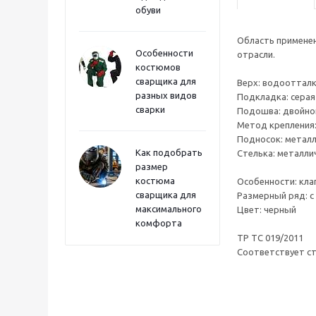
обуви
Область применен
Особенности
отрасли.
костюмов
сварщика для
Верх: водоотталк
разных видов
Подкладка: серая
сварки
Подошва: двойной
Метод крепления:
Подносок: металл
Как подобрать
Стелька: металлич
размер
костюма
Особенности: кла
сварщика для
Размерный ряд: с 
максимального
Цвет: черный
комфорта
ТР ТС 019/2011
Cоответствует ст