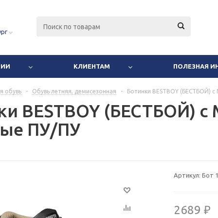
ург
НИИ
КЛИЕНТАМ
ПОЛЕЗНАЯ 
я обувь
-
Обувь летняя, демисезонная
-
Ботинки BESTBOY (БЕСТБОЙ) с 
ки BESTBOY (БЕСТБОЙ) с 
ые ПУ/ПУ
Артикул:
Бот 
2689 ₽