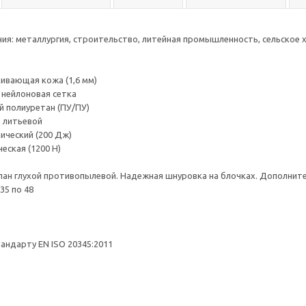
ия: металлургия, строительство, литейная промышленность, сельско
ивающая кожа (1,6 мм)
 нейлоновая сетка
 полиуретан (ПУ/ПУ)
 литьевой
ический (200 Дж)
еская (1200 Н)
пан глухой противопылевой. Надежная шнуровка на блочках. Дополнит
35 по 48
андарту EN ISO 20345:2011