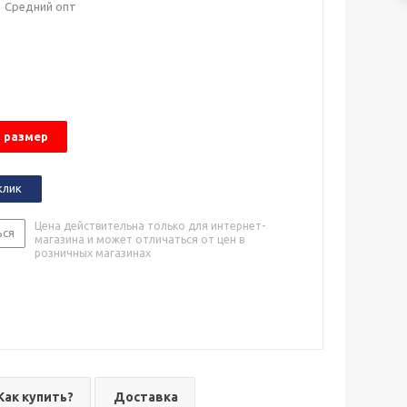
Средний опт
 размер
клик
Цена действительна только для интернет-
ься
магазина и может отличаться от цен в
розничных магазинах
Как купить?
Доставка