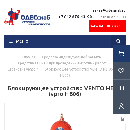
zakaz@odessnab.ru
+7 812 676-13-90
с 8:30 до 17:00
ЗАКАЗАТЬ ЗВОНОК
МЕНЮ
Главная
-
Средства индивидуальной защиты
-
Средства защиты при проведении высотных работ
-
Страховка vento™
-
Блокирующее устройство VENTO НВ-06 (vpro
HB06)
Блокирующее устройство VENTO НВ-06
(vpro HB06)