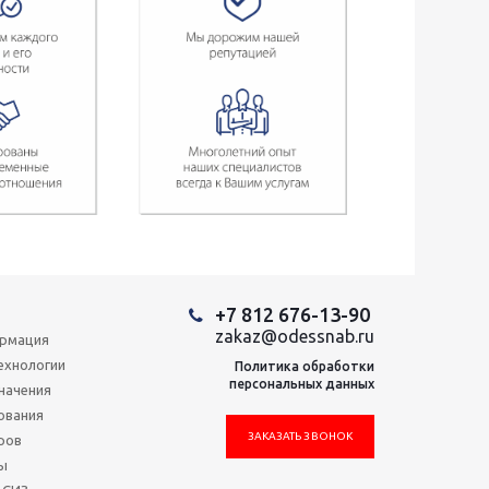
+7 812 676-13-90
zakaz@odessnab.ru
ормация
ехнологии
Политика обработки
персональных данных
начения
ования
ЗАКАЗАТЬ ЗВОНОК
ров
ы