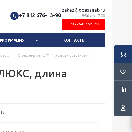
zakaz@odessnab.ru
+7 812 676-13-90
с 8:30 до 17:00
ЗАКАЗАТЬ ЗВОНОК
ИНФОРМАЦИЯ
КОНТАКТЫ
 работ
-
Страховка vento™
-
Усы самостраховки
 ЛЮКС, длина
112