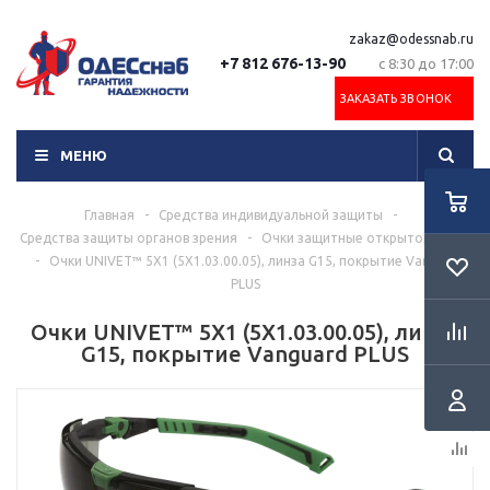
zakaz@odessnab.ru
+7 812 676-13-90
с 8:30 до 17:00
ЗАКАЗАТЬ ЗВОНОК
МЕНЮ
Главная
-
Средства индивидуальной защиты
-
Средства защиты органов зрения
-
Очки защитные открытого типа
-
Очки UNIVET™ 5Х1 (5Х1.03.00.05), линза G15, покрытие Vanguard
PLUS
Очки UNIVET™ 5Х1 (5Х1.03.00.05), линза
G15, покрытие Vanguard PLUS