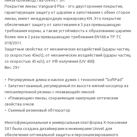
линза производства UNIVET Srl.
Покрытие линзы: Vanguard Plus - это двустороннее покрытие,
гарантирующее защиту от царапин и запотевания с обеих сторон
линзы, имеет международную маркировку KN. Это покрытие
обеспечивает защиту от запотевания в 5 раз превышающую
требования нормы, а также устойчивость к образованию царапин
более чем в 2 раза превышающую требования EN166 и ТР ТС
019/2011.
Защитные свойства: от механических воздействий (удары частиц
со скоростью 45м/с), от механических воздействий (удары частиц
со скоростью 45 м/с), от УФ-излучения (UV 400)
Вес: 29 г
• Регулируемые длина и наклон дужек с технологией “SoftPad”
• Запатентованный, регулируемый по высоте мягкий носоупор из
гипоаллергенной резины с «плавающей» линзой
• «Плавающие» линзы, сохраняющие наилучшие оптические
свойства очков
• Съемный резиновый обтюратор
Многофункциональная и универсальная платформа X-поколения
5X1 была создана дизайнерами и инженерами Univet для
обеспечения оптимальной защиты и персонализированного