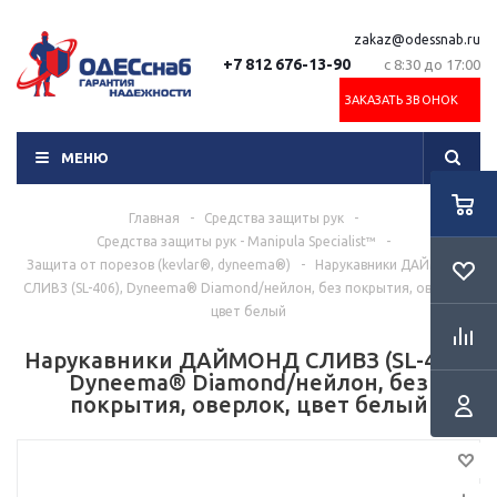
zakaz@odessnab.ru
+7 812 676-13-90
с 8:30 до 17:00
ЗАКАЗАТЬ ЗВОНОК
МЕНЮ
Главная
-
Средства защиты рук
-
Средства защиты рук - Manipula Specialist™
-
Защита от порезов (kevlar®, dyneema®)
-
Нарукавники ДАЙМОНД
СЛИВЗ (SL-406), Dyneema® Diamond/нейлон, без покрытия, оверлок,
цвет белый
Нарукавники ДАЙМОНД СЛИВЗ (SL-406),
Dyneema® Diamond/нейлон, без
покрытия, оверлок, цвет белый