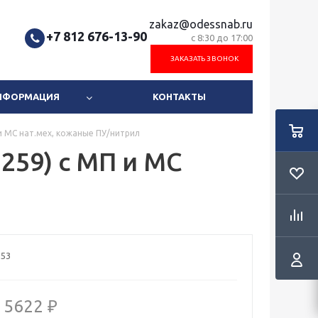
zakaz@odessnab.ru
+7 812 676-13-90
с 8:30 до 17:00
ЗАКАЗАТЬ ЗВОНОК
ИНФОРМАЦИЯ
КОНТАКТЫ
 МС нат.мех, кожаные ПУ/нитрил
59) с МП и МС
153
5622 ₽