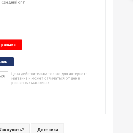
Средний опт
 размер
клик
Цена действительна только для интернет-
ься
магазина и может отличаться от цен в
розничных магазинах
Как купить?
Доставка