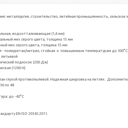
ия: металлургия, строительство, литейная промышленность, сельско
альная, водоотталкивающая (1,6 мм)
альный мех серого цвета, толщина 15 мм
ьный мех серого цвета, толщина 15 мм
 - полиуретан/нитрил, стойкая к повышенным температурам до 300°C
 литьевой
ический подносок (200 Дж)
еская (1200 Н)
пан глухой противопылевой. Надежная шнуровка на петлях. Дополните
36 по 48
ура: до -40°C
андарту EN ISO 20345:2011.