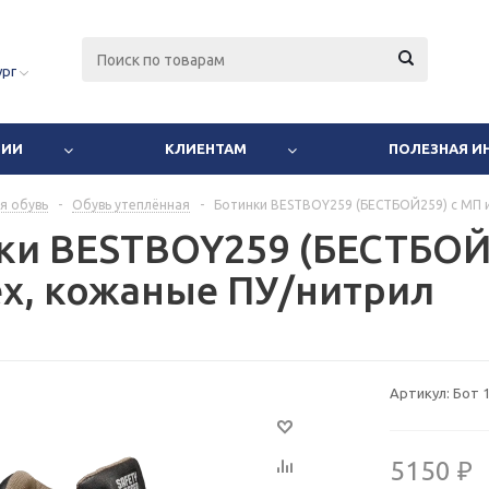
ург
НИИ
КЛИЕНТАМ
ПОЛЕЗНАЯ 
я обувь
-
Обувь утеплённая
-
Ботинки BESTBOY259 (БЕСТБОЙ259) с МП и
ки BESTBOY259 (БЕСТБОЙ2
ех, кожаные ПУ/нитрил
Артикул:
Бот 
5150 ₽