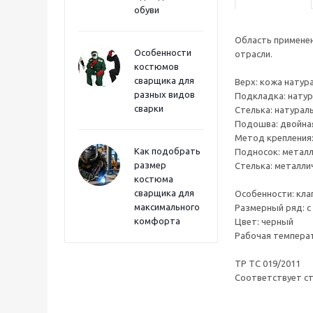
обуви
Область применен
Особенности
отрасли.
костюмов
сварщика для
Верх: кожа натур
разных видов
Подкладка: натур
сварки
Стелька: натурал
Подошва: двойная
Метод крепления:
Как подобрать
Подносок: металл
размер
Стелька: металлич
костюма
сварщика для
Особенности: кла
максимального
Размерный ряд: с 
комфорта
Цвет: черный
Рабочая температ
ТР ТС 019/2011
Cоответствует ст