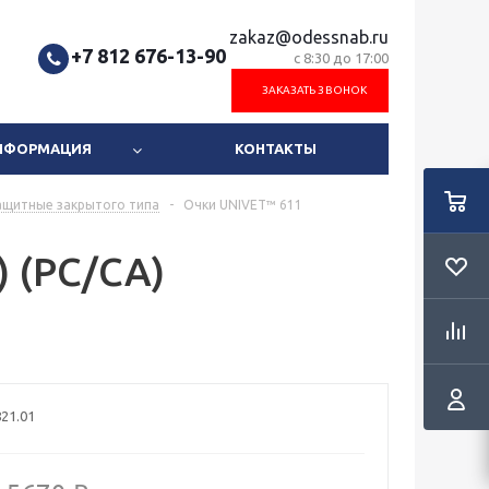
zakaz@odessnab.ru
+7 812 676-13-90
с 8:30 до 17:00
ЗАКАЗАТЬ ЗВОНОК
ИНФОРМАЦИЯ
КОНТАКТЫ
ащитные закрытого типа
-
Очки UNIVET™ 611
) (РС/СА)
21.01