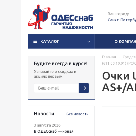
Ваш город:
Санкт-Петерб
КАТАЛОГ
О КОМПА
Главная
-
Средст
Будьте всегда в курсе!
(611.00.10.01) (РС/
Узнавайте о скидках и
Очки U
акциях первым
AS+/AF
Новости
Все новости
3 августа 2026
В ОДЕСснаб — новая