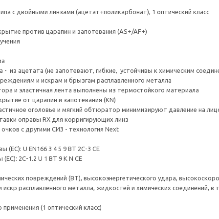
ипа с двойными линзами (ацетат+поликарбонат), 1 оптический класс
рытие против царапин и запотевания (AS+/AF+)
учения
за
а - из ацетата (не запотевают, гибкие, устойчивы к химическим соедин
реждениям и искрам и брызгам расплавленного металла
ора и эластичная лента выполнены из термостойкого материала
крытие от царапин и запотевания (KN)
ластичное оголовье и мягкий обтюратор минимизируют давление на лицо
тавки оправы RX для корригирующих линз
очков с другими СИЗ - технология Next
 (ЕС): U EN166 3 4 5 9 BT 2C-3 CE
ЕС): 2C-1.2 U 1 BT 9 K N CE
нических повреждений (BТ), высокоэнергетического удара, высокоскор
и искр расплавленного металла, жидкостей и химических соединений, в т
 применения (1 оптический класс)