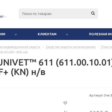
ург
НИИ
КЛИЕНТАМ
ПОЛЕЗНАЯ 
ва индивидуальной защиты
-
Средства защиты органов зрения
-
Очки з
СА) AS+/AF+ (KN) н/в
NIVET™ 611 (611.00.10.01
+ (KN) н/в
Артикул:
Очк 8